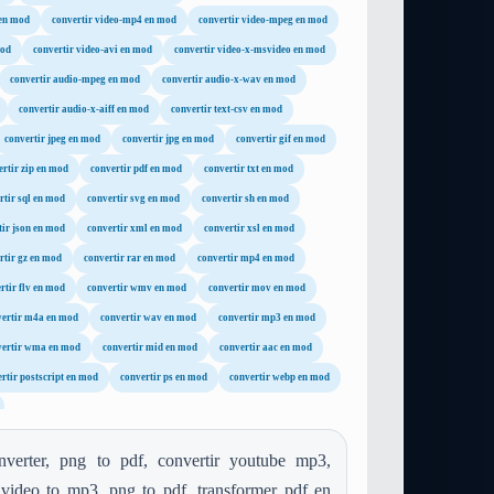
 en mod
convertir video-mp4 en mod
convertir video-mpeg en mod
mod
convertir video-avi en mod
convertir video-x-msvideo en mod
convertir audio-mpeg en mod
convertir audio-x-wav en mod
convertir audio-x-aiff en mod
convertir text-csv en mod
convertir jpeg en mod
convertir jpg en mod
convertir gif en mod
ertir zip en mod
convertir pdf en mod
convertir txt en mod
rtir sql en mod
convertir svg en mod
convertir sh en mod
tir json en mod
convertir xml en mod
convertir xsl en mod
rtir gz en mod
convertir rar en mod
convertir mp4 en mod
rtir flv en mod
convertir wmv en mod
convertir mov en mod
vertir m4a en mod
convertir wav en mod
convertir mp3 en mod
vertir wma en mod
convertir mid en mod
convertir aac en mod
rtir postscript en mod
convertir ps en mod
convertir webp en mod
erter, png to pdf, convertir youtube mp3,
 video to mp3, png to pdf, transformer pdf en