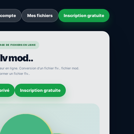
 compte
Mes fichiers
Inscription gratuite
GE DE FICHIERS EN LIGNE
lv mod..
ur en ligne. Conversion d'un fichier flv.. fichier mod.
rmer un fichier flv..
privé
Inscription gratuite