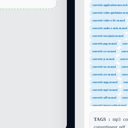
convertir application-msword
convertir video-quicktime en 
convertir video-x-flv en mod
convertir audio-x-m4a en mod
convertir text-plain en mod
convertir png en mod
conv
convertir css en mod
conve
convertir js en mod
conver
convertir tar en mod
conve
convertir avi en mod
conve
convertir mpg en mod
con
convertir mp2 en mod
con
convertir aiff en mod
conve
convertir image-webp en mod
TAGS :
mp3 conv
convertisseur pdf,