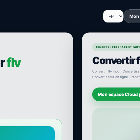
Mon
SENDEYO : STOCKAGE ET PARTA
Convertir f
er
flv
Convertir flv mod.. Convertisse
Convertisseur en ligne. Transfo
Mon espace Cloud 