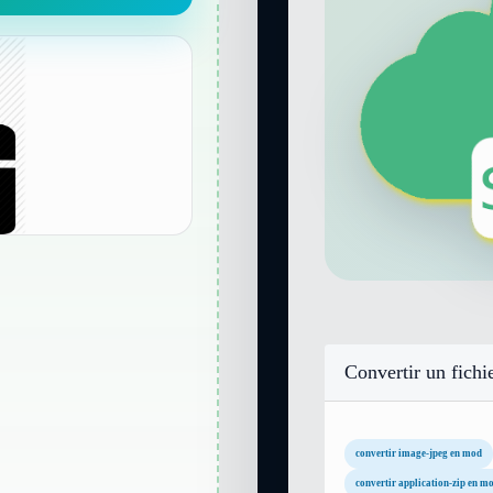
Convertir un fichi
convertir image-jpeg en mod
convertir application-zip en m