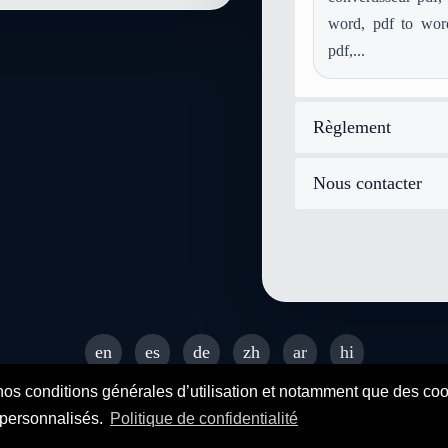
word, pdf to wor
pdf,...
Règlement
Nous contacter
en
es
de
zh
ar
hi
© 2026 SENDEYO - All rights reserved
nos conditions générales d’utilisation et notamment que des cooki
s personnalisés.
Politique de confidentialité