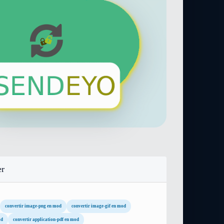
er
convertir image-png en mod
convertir image-gif en mod
od
convertir application-pdf en mod