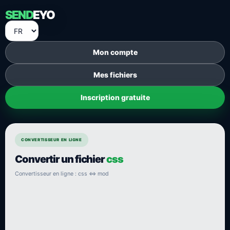
SEND
EYO
Mon compte
Mes fichiers
Inscription gratuite
CONVERTISSEUR EN LIGNE
Convertir un fichier
css
Convertisseur en ligne : css ⇔ mod