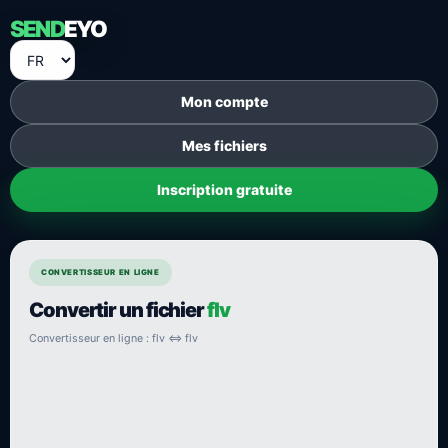
SEND
EYO
Mon compte
Mes fichiers
Inscription gratuite
CONVERTISSEUR EN LIGNE
Convertir un fichier
flv
Convertisseur en ligne : flv ⇔ flv