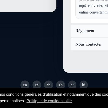
mp4 converter, vi
online converter mp
Règlement
Nous contacter
en
es
de
zh
ar
hi
© 2026 SENDEYO - All rights reserved
nos conditions générales d’utilisation et notamment que des cooki
s personnalisés.
Politique de confidentialité