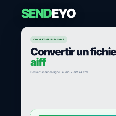
SEND
EYO
CONVERTISSEUR EN LIGNE
Convertir un fichi
aiff
Convertisseur en ligne : audio-x-aiff ⇔ xml