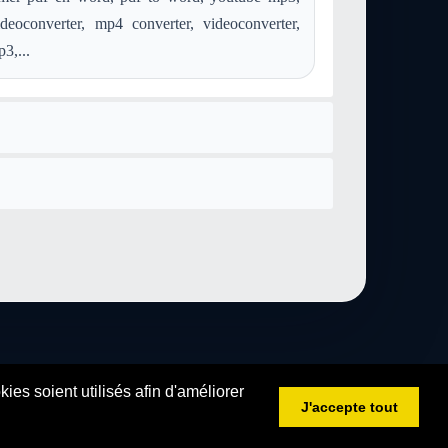
deoconverter, mp4 converter, videoconverter,
3,...
es soient utilisés afin d'améliorer
J'accepte tout