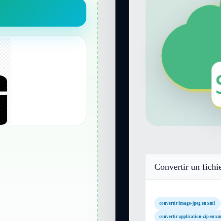
Convertir un fichi
convertir image-jpeg en xml
convertir application-zip en xm