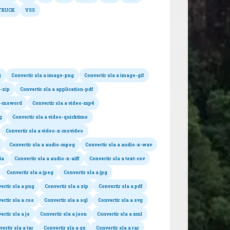
TRUCK
VSS
nversiones posibles
g
Convertir sla a image-png
Convertir sla a image-gif
n-zip
Convertir sla a application-pdf
on-msword
Convertir sla a video-mp4
g
Convertir sla a video-quicktime
Convertir sla a video-x-msvideo
Convertir sla a audio-mpeg
Convertir sla a audio-x-wav
4a
Convertir sla a audio-x-aiff
Convertir sla a text-csv
Convertir sla a jpeg
Convertir sla a jpg
ertir sla a png
Convertir sla a zip
Convertir sla a pdf
ertir sla a css
Convertir sla a sql
Convertir sla a svg
ertir sla a js
Convertir sla a json
Convertir sla a xml
ertir sla a tar
Convertir sla a gz
Convertir sla a rar