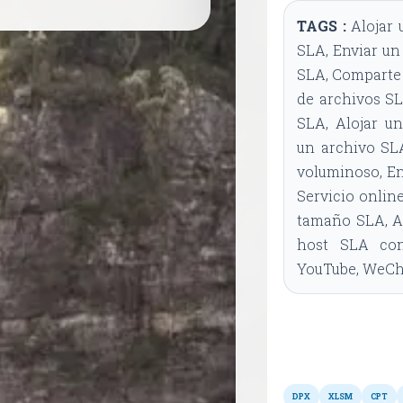
TAGS :
Alojar 
SLA, Enviar un
SLA, Comparte 
de archivos SL
SLA, Alojar u
un archivo SL
voluminoso, En
Servicio online
tamaño SLA, Ar
host SLA con
YouTube, WeCha
DPX
XLSM
CPT