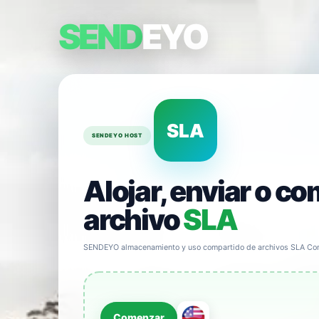
SEND
EYO
SLA
SENDEYO HOST
Alojar, enviar o co
archivo
SLA
SENDEYO almacenamiento y uso compartido de archivos SLA Com