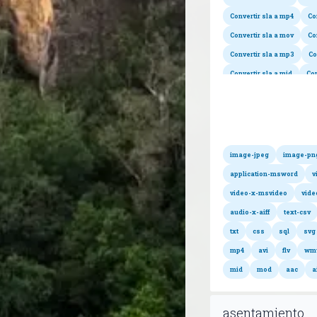
Convertir sla a mp4
Co
Convertir sla a mov
Co
Convertir sla a mp3
Co
Convertir sla a mid
Con
Todos
Convertir sla a postscript
image-jpeg
image-pn
application-msword
v
video-x-msvideo
vide
audio-x-aiff
text-csv
txt
css
sql
svg
mp4
avi
flv
wm
mid
mod
aac
a
asentamiento