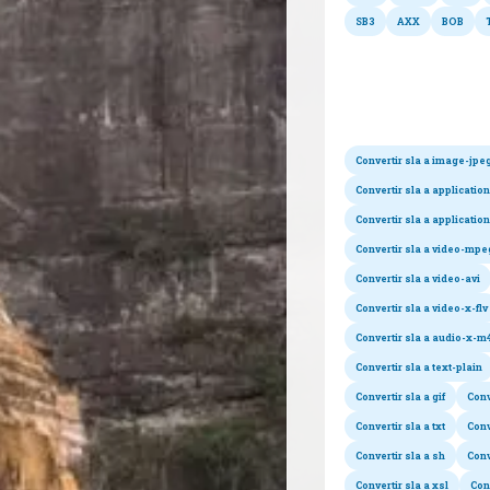
SB3
AXX
BOB
Co
Convertir sla a image-jpe
Convertir sla a applicatio
Convertir sla a applicati
Convertir sla a video-mpe
Convertir sla a video-avi
Convertir sla a video-x-flv
Convertir sla a audio-x-m
Convertir sla a text-plain
Convertir sla a gif
Conv
Convertir sla a txt
Conv
Convertir sla a sh
Conv
Convertir sla a xsl
Conv