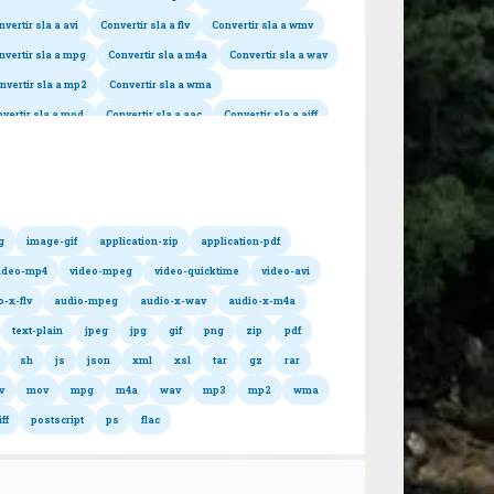
nvertir sla a avi
Convertir sla a flv
Convertir sla a wmv
nvertir sla a mpg
Convertir sla a m4a
Convertir sla a wav
nvertir sla a mp2
Convertir sla a wma
vertir sla a mod
Convertir sla a aac
Convertir sla a aiff
 los formatos alojados
Convertir sla a ps
Convertir sla a flac
g
image-gif
application-zip
application-pdf
ideo-mp4
video-mpeg
video-quicktime
video-avi
o-x-flv
audio-mpeg
audio-x-wav
audio-x-m4a
text-plain
jpeg
jpg
gif
png
zip
pdf
sh
js
json
xml
xsl
tar
gz
rar
v
mov
mpg
m4a
wav
mp3
mp2
wma
iff
postscript
ps
flac