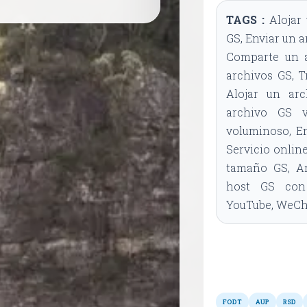
TAGS :
Alojar 
GS, Enviar un a
Comparte un a
archivos GS, T
Alojar un ar
archivo GS v
voluminoso, En
Servicio online
tamaño GS, Ar
host GS con 
YouTube, WeCha
FODT
AUP
RSD