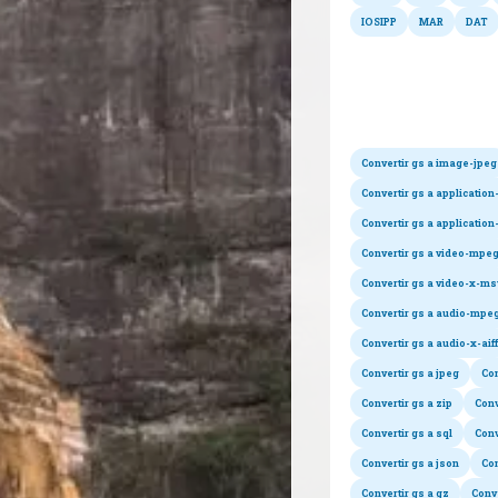
IOSIPP
MAR
DAT
Co
Convertir gs a image-jpeg
Convertir gs a application
Convertir gs a applicati
Convertir gs a video-mpe
Convertir gs a video-x-m
Convertir gs a audio-mpe
Convertir gs a audio-x-aiff
Convertir gs a jpeg
Con
Convertir gs a zip
Conv
Convertir gs a sql
Conv
Convertir gs a json
Con
Convertir gs a gz
Conve