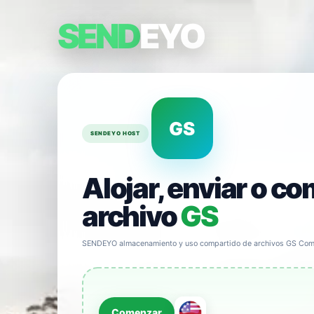
SEND
EYO
GS
SENDEYO HOST
Alojar, enviar o co
archivo
GS
SENDEYO almacenamiento y uso compartido de archivos GS Comp