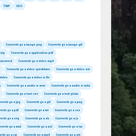
TMP
GEO
nversiones posibles
Convertir gs a image-png
Convertir gs a image-gif
-zip
Convertir gs a application-pdf
on-msword
Convertir gs a video-mp4
g
Convertir gs a video-quicktime
Convertir gs a video-avi
svideo
Convertir gs a video-x-flv
g
Convertir gs a audio-x-wav
Convertir gs a audio-x-m4a
Convertir gs a text-csv
Convertir gs a text-plain
vertir gs a jpg
Convertir gs a gif
Convertir gs a png
ertir gs a pdf
Convertir gs a txt
Convertir gs a css
ertir gs a svg
Convertir gs a sh
Convertir gs a js
vertir gs a xml
Convertir gs a xsl
Convertir gs a tar
rtir gs a rar
Convertir gs a mp4
Convertir gs a avi