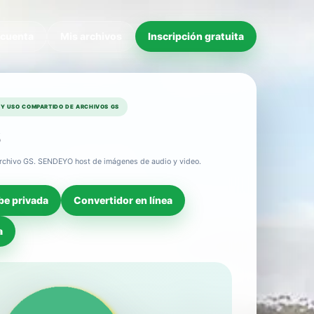
 cuenta
Mis archivos
Inscripción gratuita
Y USO COMPARTIDO DE ARCHIVOS GS
n archivo GS. SENDEYO host de imágenes de audio y video.
be privada
Convertidor en línea
a