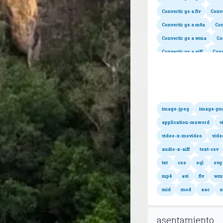
Convertir gs a flv
Conve
Convertir gs a m4a
Con
Convertir gs a wma
Co
Convertir gs a aiff
Conv
Todos
image-jpeg
image-pn
application-msword
v
video-x-msvideo
vide
audio-x-aiff
text-csv
txt
css
sql
svg
mp4
avi
flv
wm
mid
mod
aac
a
asentamiento