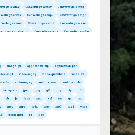
rtir gs a wmv
Convertir gs a mov
Convertir gs a mpg
vertir gs a wav
Convertir gs a mp3
Convertir gs a mp2
nvertir gs a mid
Convertir gs a mod
Convertir gs a aac
ertir gs a postscript
Convertir gs a ps
Convertir gs a flac
 los formatos alojados
g
image-gif
application-zip
application-pdf
ideo-mp4
video-mpeg
video-quicktime
video-avi
o-x-flv
audio-mpeg
audio-x-wav
audio-x-m4a
text-plain
jpeg
jpg
gif
png
zip
pdf
sh
js
json
xml
xsl
tar
gz
rar
v
mov
mpg
m4a
wav
mp3
mp2
wma
iff
postscript
ps
flac