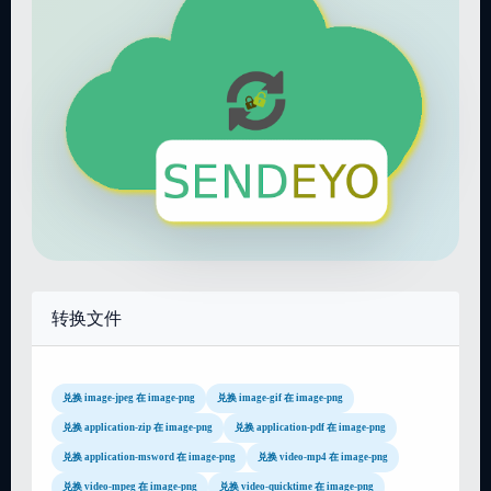
转换文件
兑换 image-jpeg 在 image-png
兑换 image-gif 在 image-png
兑换 application-zip 在 image-png
兑换 application-pdf 在 image-png
兑换 application-msword 在 image-png
兑换 video-mp4 在 image-png
兑换 video-mpeg 在 image-png
兑换 video-quicktime 在 image-png