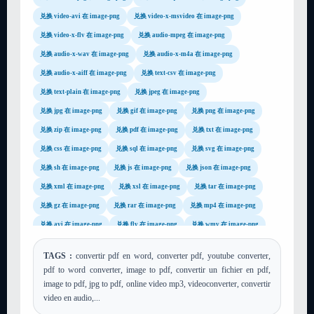
兑换 video-avi 在 image-png
兑换 video-x-msvideo 在 image-png
兑换 video-x-flv 在 image-png
兑换 audio-mpeg 在 image-png
兑换 audio-x-wav 在 image-png
兑换 audio-x-m4a 在 image-png
兑换 audio-x-aiff 在 image-png
兑换 text-csv 在 image-png
兑换 text-plain 在 image-png
兑换 jpeg 在 image-png
兑换 jpg 在 image-png
兑换 gif 在 image-png
兑换 png 在 image-png
兑换 zip 在 image-png
兑换 pdf 在 image-png
兑换 txt 在 image-png
兑换 css 在 image-png
兑换 sql 在 image-png
兑换 svg 在 image-png
兑换 sh 在 image-png
兑换 js 在 image-png
兑换 json 在 image-png
兑换 xml 在 image-png
兑换 xsl 在 image-png
兑换 tar 在 image-png
兑换 gz 在 image-png
兑换 rar 在 image-png
兑换 mp4 在 image-png
兑换 avi 在 image-png
兑换 flv 在 image-png
兑换 wmv 在 image-png
兑换 mov 在 image-png
兑换 mpg 在 image-png
兑换 m4a 在 image-png
TAGS :
convertir pdf en word, converter pdf, youtube converter,
兑换 wav 在 image-png
兑换 mp3 在 image-png
兑换 mp2 在 image-png
pdf to word converter, image to pdf, convertir un fichier en pdf,
兑换 wma 在 image-png
兑换 mid 在 image-png
兑换 mod 在 image-png
image to pdf, jpg to pdf, online video mp3, videoconverter, convertir
video en audio,...
兑换 aac 在 image-png
兑换 aiff 在 image-png