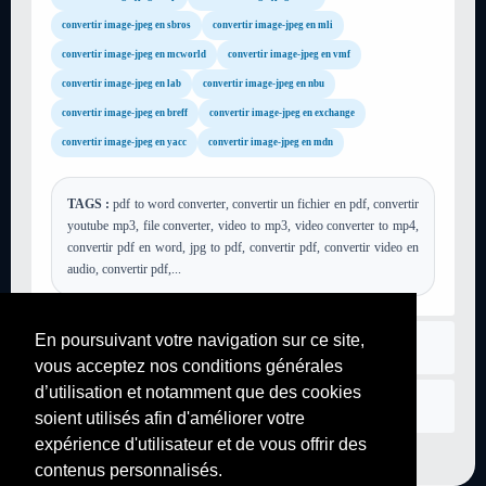
convertir image-jpeg en sbros
convertir image-jpeg en mli
convertir image-jpeg en mcworld
convertir image-jpeg en vmf
convertir image-jpeg en lab
convertir image-jpeg en nbu
convertir image-jpeg en breff
convertir image-jpeg en exchange
convertir image-jpeg en yacc
convertir image-jpeg en mdn
TAGS :
pdf to word converter, convertir un fichier en pdf, convertir
youtube mp3, file converter, video to mp3, video converter to mp4,
convertir pdf en word, jpg to pdf, convertir pdf, convertir video en
audio, convertir pdf,...
En poursuivant votre navigation sur ce site,
Règlement
vous acceptez nos conditions générales
d’utilisation et notamment que des cookies
Nous contacter
soient utilisés afin d'améliorer votre
expérience d'utilisateur et de vous offrir des
contenus personnalisés.