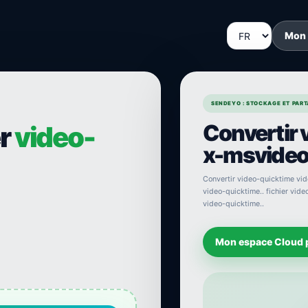
Mon
SENDEYO : STOCKAGE ET PARTA
Convertir 
er
video-
x-msvideo
Convertir video-quicktime vid
video-quicktime.. fichier vide
video-quicktime..
Mon espace Cloud 