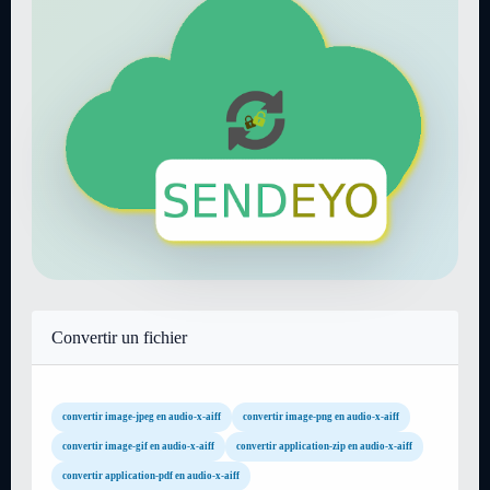
Convertir un fichier
convertir image-jpeg en audio-x-aiff
convertir image-png en audio-x-aiff
convertir image-gif en audio-x-aiff
convertir application-zip en audio-x-aiff
convertir application-pdf en audio-x-aiff