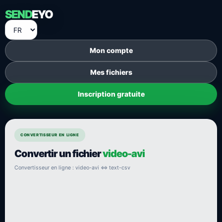
SEND
EYO
Mon compte
Mes fichiers
Inscription gratuite
CONVERTISSEUR EN LIGNE
Convertir un fichier
video-avi
Convertisseur en ligne : video-avi ⇔ text-csv