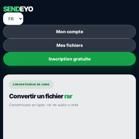
SEND
EYO
Mon compte
Mes fichiers
Inscription gratuite
CONVERTISSEUR EN LIGNE
Convertir un fichier
rar
Convertisseur en ligne : rar ⇔ audio-x-m4a