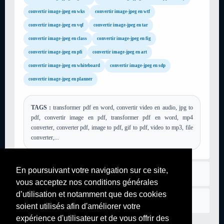
convertir image-jpeg en wks
convertir image-jpeg en wtf
convertir image-jpeg en vqf
convertir image-jpeg en tar
convertir image-jpeg en class
convertir image-jpeg en fig
convertir image-jpeg en pfi
convertir image-jpeg en art
convertir image-jpeg en whiteboard
convertir image-jpeg en sdp
convertir image-jpeg en planner
TAGS :
transformer pdf en word, convertir video en audio, jpg to
pdf, convertir image en pdf, transformer pdf en word, mp4
converter, converter pdf, image to pdf, gif to pdf, video to mp3, file
converter,...
En poursuivant votre navigation sur ce site,
Règlement
vous acceptez nos conditions générales
d’utilisation et notamment que des cookies
Nous contacter
soient utilisés afin d'améliorer votre
expérience d'utilisateur et de vous offrir des