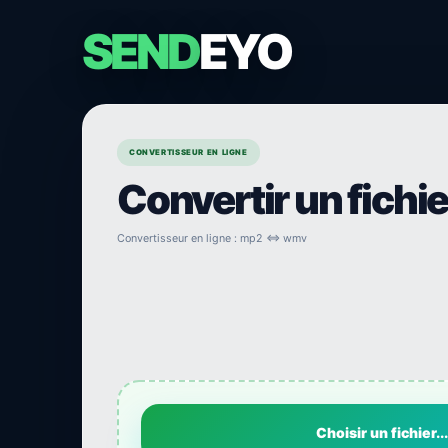
SEND
EYO
CONVERTISSEUR EN LIGNE
Convertir un fichi
Convertisseur en ligne : mp2 ⇔ wmv
Choisir un fichier...