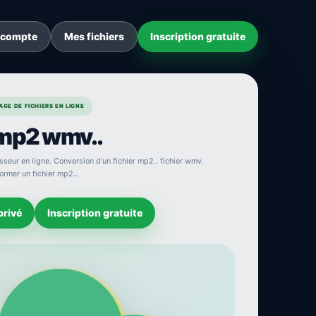
 compte
Mes fichiers
Inscription gratuite
GE DE FICHIERS EN LIGNE
 mp2 wmv..
seur en ligne. Conversion d'un fichier mp2.. fichier wmv.
ormer un fichier mp2..
privé
Inscription gratuite