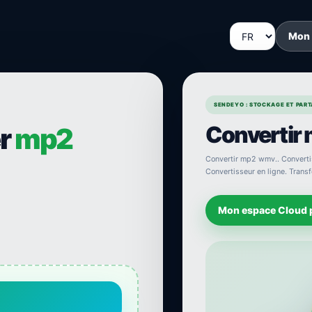
Mon
SENDEYO : STOCKAGE ET PARTA
Convertir
er
mp2
Convertir mp2 wmv.. Convertis
Convertisseur en ligne. Transf
Mon espace Cloud 