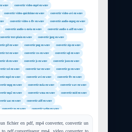
 en wmv
convertir video-mp4 en wmv
convertir video-quicktime en wmv
convertir video-avi en wmv
 wmv
convertir video-x-flv en wmv
convertir audio-mpeg en wmv
convertir audio-x-m4a en wmv
convertir audio-x-aiff en wmv
convertir text-plain en wmv
convertir jpeg en wmv
ertir gif en wmv
convertir png en wmv
convertir zip en wmv
ertir txt en wmv
convertir css en wmv
convertir sql en wmv
ertir sh en wmv
convertir js en wmv
convertir json en wmv
ertir xsl en wmv
convertir tar en wmv
convertir gz en wmv
ertir mp4 en wmv
convertir avi en wmv
convertir flv en wmv
vertir mpg en wmv
convertir m4a en wmv
convertir wav en wmv
vertir mp2 en wmv
convertir wma en wmv
convertir mid en wmv
vertir aac en wmv
convertir aiff en wmv
convertir ps en wmv
convertir webp en wmv
un fichier en pdf, mp4 converter, convertir un
f to pdf,convertisseur mp4, video converter to