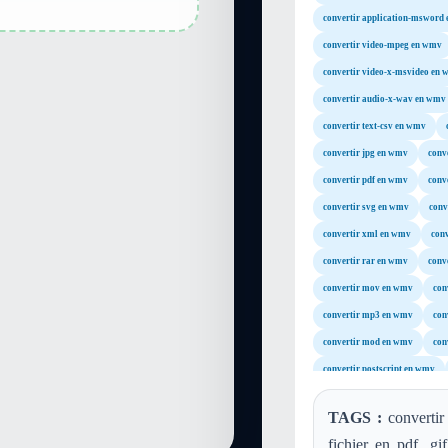
convertir application-msword
convertir video-mpeg en wmv
convertir video-x-msvideo en
convertir audio-x-wav en wmv
convertir text-csv en wmv
convertir jpg en wmv
conv
convertir pdf en wmv
conv
convertir svg en wmv
conv
convertir xml en wmv
conv
convertir rar en wmv
conv
convertir mov en wmv
con
convertir mp3 en wmv
con
convertir mod en wmv
con
convertir postscript en wmv
convertir image-webp en wmv
TAGS :
convertir 
fichier en pdf, gi