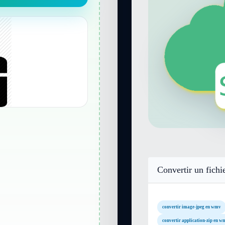
Convertir un fichi
convertir image-jpeg en wmv
convertir application-zip en w