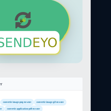
er
convertir image-png en wmv
convertir image-gif en wmv
mv
convertir application-pdf en wmv