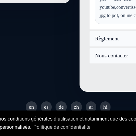
convertir wma en postscript
youtube,convertiss
convertir aac en postscript
jpg to pdf, online 
convertir webp en postscript
Règlement
Nous contacter
en
es
de
zh
ar
hi
© 2026 SENDEYO - All rights reserved
nos conditions générales d’utilisation et notamment que des cooki
s personnalisés.
Politique de confidentialité