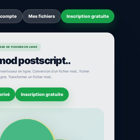
 compte
Mes fichiers
Inscription gratuite
GE DE FICHIERS EN LIGNE
mod postscript..
vertisseur en ligne. Conversion d'un fichier mod.. fichier
igne. Transformer un fichier mod..
privé
Inscription gratuite