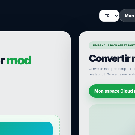
Mon
SENDEYO : STOCKAGE ET PARTA
Convertir 
er
mod
Convertir mod postscript.. Con
postscript. Convertisseur en l
Mon espace Cloud 