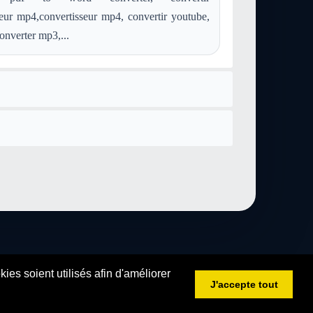
convertir mid en postscript
convertir mod en postscript
eur mp4,convertisseur mp4, convertir youtube,
convertir aiff en postscript
convertir ps en postscript
converter mp3,...
convertir image-webp en postscript
es soient utilisés afin d'améliorer
J'accepte tout