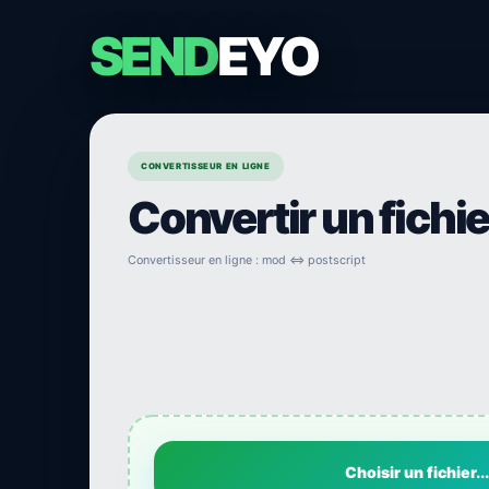
SEND
EYO
CONVERTISSEUR EN LIGNE
Convertir un fichi
Convertisseur en ligne : mod ⇔ postscript
Choisir un fichier...