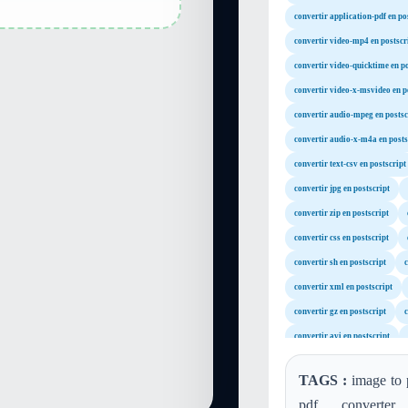
convertir application-pdf en po
convertir video-mp4 en postscr
convertir video-quicktime en po
convertir video-x-msvideo en p
convertir audio-mpeg en postsc
convertir audio-x-m4a en posts
convertir text-csv en postscript
convertir jpg en postscript
convertir zip en postscript
convertir css en postscript
convertir sh en postscript
c
convertir xml en postscript
convertir gz en postscript
c
convertir avi en postscript
convertir mov en postscript
TAGS :
image to p
convertir wav en postscript
pdf converter