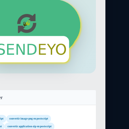
er
ipt
convertir image-png en postscript
pt
convertir application-zip en postscript