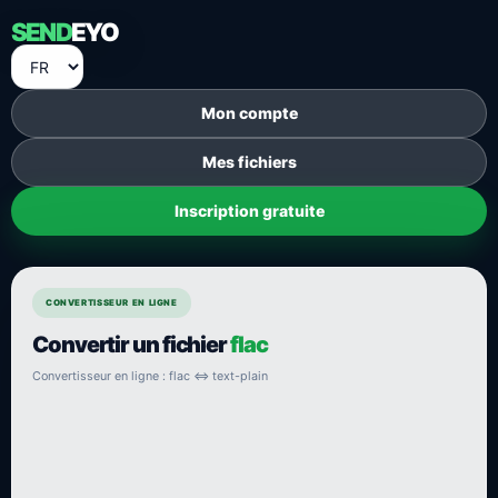
SEND
EYO
Mon compte
Mes fichiers
Inscription gratuite
CONVERTISSEUR EN LIGNE
Convertir un fichier
flac
Convertisseur en ligne : flac ⇔ text-plain