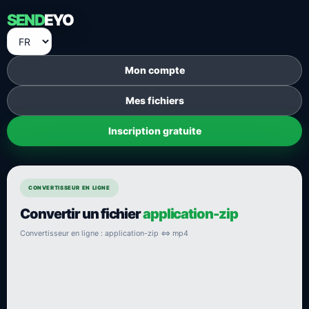
SEND
EYO
Mon compte
Mes fichiers
Inscription gratuite
CONVERTISSEUR EN LIGNE
Convertir un fichier
application-zip
Convertisseur en ligne : application-zip ⇔ mp4