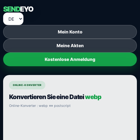
SEND
EYO
Mein Konto
Meine Akten
Kostenlose Anmeldung
ONLINE-KONVERTER
Konvertieren Sie eine Datei
webp
Online-Konverter : webp ⇔ postscript