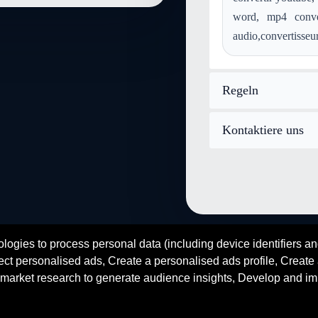
Konvertieren aac in mov
K
word, mp4 conver
Konvertieren ps in mov
Ko
audio,convertisseur
Regeln
Kontaktiere uns
logies to process personal data (including device identifiers an
fr
en
es
zh
ar
hi
ct personalised ads, Create a personalised ads profile, Create a
© 2026 SENDEYO - All rights reserved
market research to generate audience insights, Develop and im