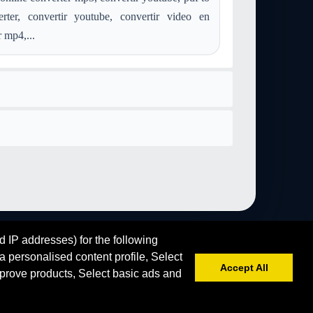
onvertieren aiff in mov
Konvertieren postscript in mov
ter, convertir youtube, convertir video en
nvertieren webp in mov
Konvertieren image-webp in mov
 mp4,...
d IP addresses) for the following
 personalised content profile, Select
Accept All
prove products, Select basic ads and