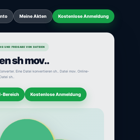
onto
Meine Akten
Kostenlose Anmeldung
NG UND FREIGABE VON DATEIEN
en sh mov..
onverter. Eine Datei konvertieren sh.. Datei mov. Online-
Datei sh..
d-Bereich
Kostenlose Anmeldung