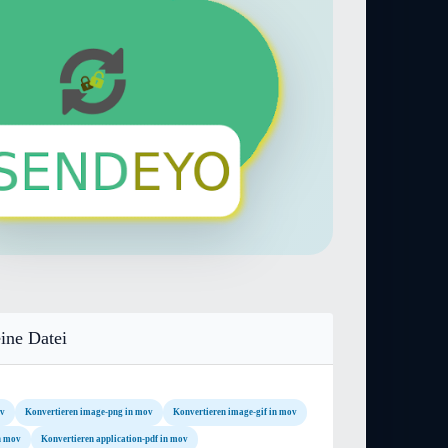
ine Datei
ov
Konvertieren image-png in mov
Konvertieren image-gif in mov
in mov
Konvertieren application-pdf in mov