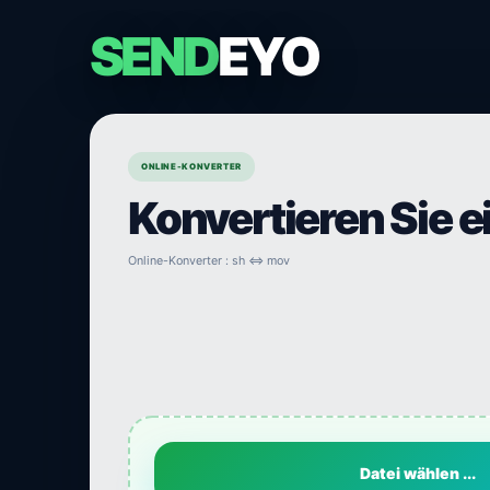
SEND
EYO
ONLINE-KONVERTER
Konvertieren Sie e
Online-Konverter : sh ⇔ mov
Datei wählen ...