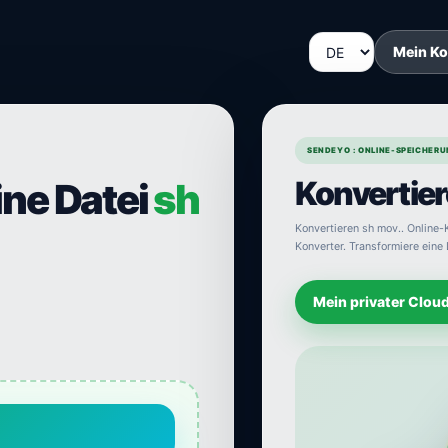
Mein K
SENDEYO : ONLINE-SPEICHERU
Konvertier
ine Datei
sh
Konvertieren sh mov.. Online-K
Konverter. Transformiere eine 
Mein privater Clou