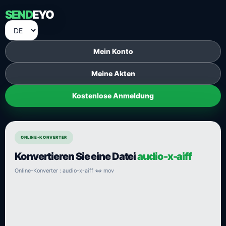
SEND
EYO
Mein Konto
Meine Akten
Kostenlose Anmeldung
ONLINE-KONVERTER
Konvertieren Sie eine Datei
audio-x-aiff
Online-Konverter : audio-x-aiff ⇔ mov