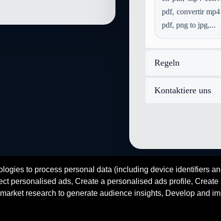
Konvertieren mp3 in video-mp
pdf, convertir mp4
Konvertieren wma in video-m
pdf, png to jpg,...
Konvertieren mod in video-mp
Konvertieren aiff in video-mpe
Konvertieren ps in video-mpeg
Regeln
Konvertieren image-webp in v
Kontaktiere uns
logies to process personal data (including device identifiers an
fr
en
es
zh
ar
hi
ct personalised ads, Create a personalised ads profile, Create a
© 2026 SENDEYO - All rights reserved
market research to generate audience insights, Develop and im