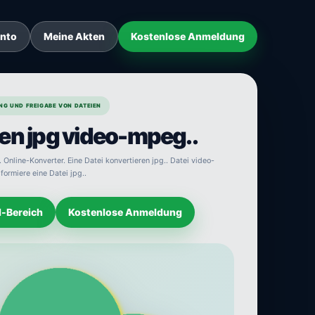
onto
Meine Akten
Kostenlose Anmeldung
NG UND FREIGABE VON DATEIEN
en jpg video-mpeg..
Online-Konverter. Eine Datei konvertieren jpg.. Datei video-
formiere eine Datei jpg..
d-Bereich
Kostenlose Anmeldung