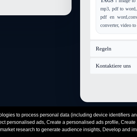
TAGS :
image to 
Konvertieren m4a in video-mp
mp3, pdf to word, 
Konvertieren mp3 in video-mp
pdf en word,conv
Konvertieren wma in video-m
converter, video to
Konvertieren mod in video-mp
Konvertieren aiff in video-mpe
Konvertieren ps in video-mpeg
Regeln
Konvertieren image-webp in v
Kontaktiere uns
logies to process personal data (including device identifiers an
fr
en
es
zh
ar
hi
ct personalised ads, Create a personalised ads profile, Create a
© 2026 SENDEYO - All rights reserved
market research to generate audience insights, Develop and im