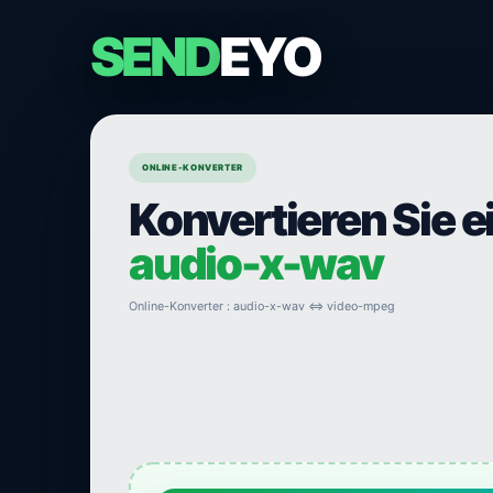
SEND
EYO
ONLINE-KONVERTER
Konvertieren Sie e
audio-x-wav
Online-Konverter : audio-x-wav ⇔ video-mpeg