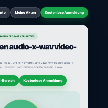
onto
Meine Akten
Kostenlose Anmeldung
NG UND FREIGABE VON DATEIEN
en audio-x-wav video-
o-mpeg.. Online-Konverter. Eine Datei konvertieren audio-x-
e-Konverter. Transformiere eine Datei audio-x-wav..
d-Bereich
Kostenlose Anmeldung