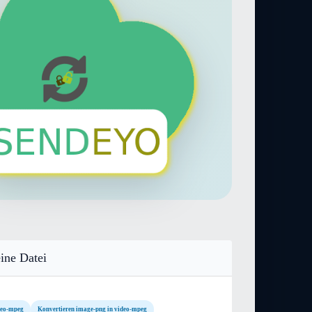
ine Datei
deo-mpeg
Konvertieren image-png in video-mpeg