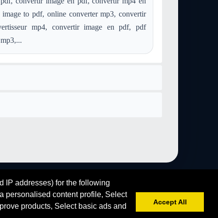
pdf, convertir image en pdf, convertir mp4 en
eg
Konvertieren wav in video-mpeg
image to pdf, online converter mp3, convertir
eg
Konvertieren mp2 in video-mpeg
ertisseur mp4, convertir image en pdf, pdf
peg
Konvertieren mid in video-mpeg
 mp3,...
eg
Konvertieren aac in video-mpeg
g
Konvertieren postscript in video-mpeg
Konvertieren webp in video-mpeg
ideo-mpeg
d IP addresses) for the following
 personalised content profile, Select
Accept All
prove products, Select basic ads and