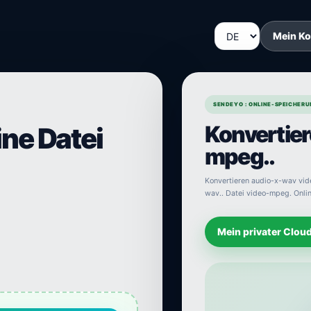
Mein K
SENDEYO : ONLINE-SPEICHERU
Konvertier
ine Datei
mpeg..
Konvertieren audio-x-wav vide
wav.. Datei video-mpeg. Onlin
Mein privater Clou