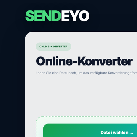
SEND
EYO
ONLINE-KONVERTER
Online-Konverter
Laden Sie eine Datei hoch, um das verfügbare Konvertierungsfo
Datei wählen ...