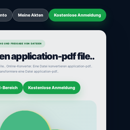
onto
Meine Akten
Kostenlose Anmeldung
NG UND FREIGABE VON DATEIEN
n application-pdf file..
ile.. Online-Konverter. Eine Datei konvertieren application-pdf..
ransformiere eine Datei application-pdf..
d-Bereich
Kostenlose Anmeldung