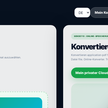
Mein K
SENDEYO : ONLINE-SPEICHERU
Konvertiere
Konvertieren application-pdf f
rmat auszuwählen.
Datei file. Online-Konverter. T
Mein privater Clou