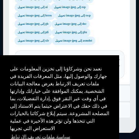
تحويل image-jpeg إلى esp
تحويل image-jpeg إلى ai
تحويل image-jpeg إلى swp
تحويل image-jpeg إلى brres
تحويل image-jpeg إلى doc
تحويل image-jpeg إلى gb
تحويل image-jpeg إلى gbx
تحويل image-jpeg إلى pfi
تحويل image-jpeg إلى asmdot
تحويل image-jpeg إلى xlr
TAGS :
png to jpg, convertir pdf en word, convertir youtube mp3,
online converter mp3, video converter to mp4, png to jpg, gif to pdf,
نعمد نحن وشركاؤنا إلى تخزين المعلومات على
mp3 converter, image to pdf,convertisseur mp4, mp4 converter,...
جهازك والوصول إليها، مثل المعرفات الفريدة في
ملفات تعريف الارتباط بغرض معالجة البيانات
الشخصية. يمكنك الموافقة على خياراتك وإدارتها
قواعد
في أي وقت عبر النقر فوق ,إدارة التفضيلات، بما
في ذلك حقك في الاعتراض حيثما يتم الاستناد إلى
اتصل بنا
المصلحة المشروعة. سيتم إبلاغ شركائنا بالخيارات
التي تتخذها ولن تؤثر هذه الأخيرة في عملية
الاستعراض التي تجريها
سياسة ملفات تعريف الارتباط