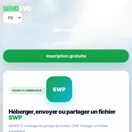
SEND
EYO
Mon compte
Mes fichiers
Inscription gratuite
SWP
SENDEYO HÉBERGEUR
Héberger, envoyer ou partager un fichier
SWP
SENDEYO stockage et partage de fichiers SWP Partager un fichier
volumineux