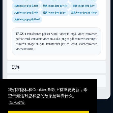
兑换 image-jpeg 在 roff
兑换 image-jpeg 在 visio
兑换 image-jpeg 在 rv
兑换 image-jpeg 在 odp
兑换 image-jpeg 在 gen
兑换 image-jpeg 在 wlmp
兑换 image-jpeg 在 blend
TAGS :
transformer pdf en word, video to mp3, video converter,
pdf to word, convertir video en audio, png to pdf,convertisseur mp4,
convertir image en pdf, transformer pdf en word, videoconverter,
videoconverter,...
沉降
联系我们
我们在隐私和Cookies条款上有重要更新，希
望告知这对您和您的数据意味着什么。
隐私政策
fr
en
es
de
ar
hi