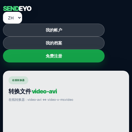
SEND
EYO
我的帐户
我的档案
免费注册
在线转换器
转换文件
video-avi
在线转换器 : video-avi ⇔ video-x-msvideo