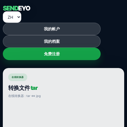
SEND
EYO
我的帐户
我的档案
免费注册
在线转换器
转换文件
tar
在线转换器 : tar ⇔ jpg