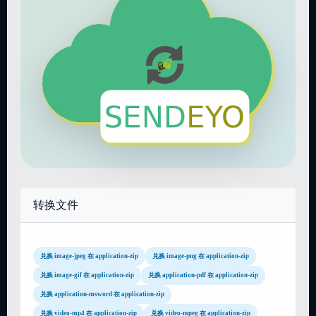
转换文件
兑换 image-jpeg 在 application-zip
兑换 image-png 在 application-zip
兑换 image-gif 在 application-zip
兑换 application-pdf 在 application-zip
兑换 application-msword 在 application-zip
兑换 video-mp4 在 application-zip
兑换 video-mpeg 在 application-zip