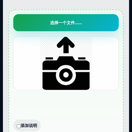
选择一个文件......
添加说明