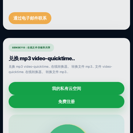
通过电子邮件联系
SENDEYO : 在线文件存储和共享
兑换 mp3 video-quicktime..
兑换 mp3 video-quicktime.. 在线转换器。 转换文件 mp3.. 文件 video-
quicktime. 在线转换器。 转换文件 mp3..
我的私有云空间
免费注册