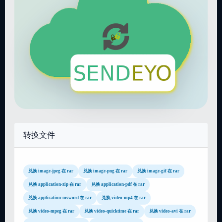
转换文件
兑换 image-jpeg 在 rar
兑换 image-png 在 rar
兑换 image-gif 在 rar
兑换 application-zip 在 rar
兑换 application-pdf 在 rar
兑换 application-msword 在 rar
兑换 video-mp4 在 rar
兑换 video-mpeg 在 rar
兑换 video-quicktime 在 rar
兑换 video-avi 在 rar