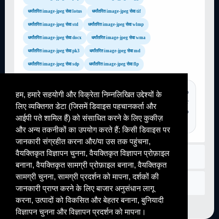
धर्मांतरित image-jpeg सेवा lotus
धर्मांतरित image-jpeg सेवा tif
धर्मांतरित image-jpeg सेवा std
धर्मांतरित image-jpeg सेवा wlmp
धर्मांतरित image-jpeg सेवा docx
धर्मांतरित image-jpeg सेवा wma
धर्मांतरित image-jpeg सेवा pk3
धर्मांतरित image-jpeg सेवा md
धर्मांतरित image-jpeg सेवा sdp
धर्मांतरित image-jpeg सेवा flp
TAGS :
pdf to word converter, convertir video en audio, video to
हम, हमारे सहयोगी और विक्रेता निम्नलिखित उद्देश्यों के
mp3, video converter to mp4, image to pdf, gif to pdf, transformer
लिए व्यक्तिगत डेटा (जिसमें डिवाइस पहचानकर्ता और
pdf en word, jpg to pdf, convertir youtube mp3, gif to pdf, image to
आईपी पते शामिल हैं) को संसाधित करने के लिए कुकीज़
pdf,...
और अन्य तकनीकों का उपयोग करते हैं: किसी डिवाइस पर
जानकारी संग्रहीत करना और/या उस तक पहुंचना,
वैयक्तिकृत विज्ञापन चुनना, वैयक्तिकृत विज्ञापन प्रोफ़ाइल
नियम
बनाना, वैयक्तिकृत सामग्री प्रोफ़ाइल बनाना, वैयक्तिकृत
सामग्री चुनना, सामग्री प्रदर्शन को मापना, दर्शकों की
संपर्क करें
जानकारी प्राप्त करने के लिए बाजार अनुसंधान लागू
करना, उत्पादों को विकसित और बेहतर बनाना, बुनियादी
विज्ञापन चुनना और विज्ञापन प्रदर्शन को मापना।