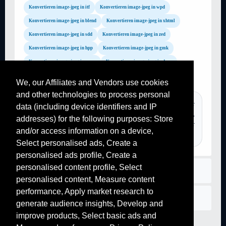
Konvertieren image-jpeg in itf
Konvertieren image-jpeg in wpd
Konvertieren image-jpeg in blend
Konvertieren image-jpeg in xhtml
Konvertieren image-jpeg in sdd
Konvertieren image-jpeg in zed
Konvertieren image-jpeg in hpp
Konvertieren image-jpeg in gmk
Konvertieren image-jpeg in sway
Konvertieren image-jpeg in docx
Konvertieren image-jpeg in irr
Konvertieren image-jpeg in nbu
We, our Affiliates and Vendors use cookies
and other technologies to process personal
TAGS :
youtube converter, convertisseur pdf, convertir un fichier
data (including device identifiers and IP
en pdf, convertir pdf, mp3 converter, transformer pdf en word,
addresses) for the following purposes: Store
convertir pdf, youtube converter, convertir youtube mp3, convertir
and/or access information on a device,
pdf en word, youtube converter,...
Select personalised ads, Create a
personalised ads profile, Create a
personalised content profile, Select
Regeln
personalised content, Measure content
performance, Apply market research to
Kontaktiere uns
generate audience insights, Develop and
improve products, Select basic ads and