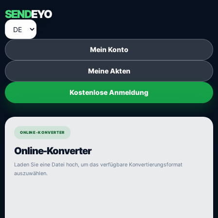
SEND
EYO
Mein Konto
Meine Akten
Kostenlose Anmeldung
ONLINE-KONVERTER
Online-Konverter
Laden Sie eine Datei hoch, um das verfügbare Konvertierungsformat
auszuwählen.