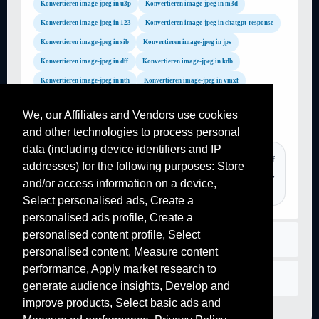
Konvertieren image-jpeg in u3p
Konvertieren image-jpeg in m3d
Konvertieren image-jpeg in 123
Konvertieren image-jpeg in chatgpt-response
Konvertieren image-jpeg in sib
Konvertieren image-jpeg in jps
Konvertieren image-jpeg in dff
Konvertieren image-jpeg in kdb
Konvertieren image-jpeg in nth
Konvertieren image-jpeg in vmxf
Konvertieren image-jpeg in mdb
Konvertieren image-jpeg in slddrw
We, our Affiliates and Vendors use cookies
Konvertieren image-jpeg in b00
Konvertieren image-jpeg in toc
and other technologies to process personal
data (including device identifiers and IP
TAGS :
videoconverter, convertir video en audio, convertir pdf, pdf
addresses) for the following purposes: Store
to word converter, image to pdf, youtube converter, converter pdf,
and/or access information on a device,
png to jpg, gif to pdf, gif to pdf, video converter,...
Select personalised ads, Create a
personalised ads profile, Create a
personalised content profile, Select
Regeln
personalised content, Measure content
performance, Apply market research to
Kontaktiere uns
generate audience insights, Develop and
improve products, Select basic ads and