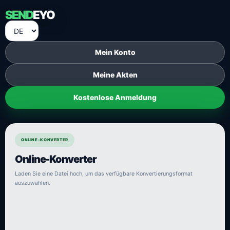
SEND
EYO
Mein Konto
Meine Akten
Kostenlose Anmeldung
ONLINE-KONVERTER
Online-Konverter
Laden Sie eine Datei hoch, um das verfügbare Konvertierungsformat
auszuwählen.