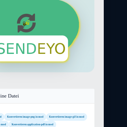
ine Datei
od
Konvertieren image-png in mod
Konvertieren image-gif in mod
in mod
Konvertieren application-pdf in mod