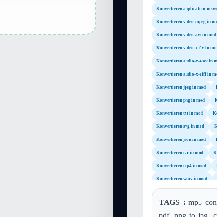
Konvertieren application-msw
Konvertieren video-mpeg in m
Konvertieren video-avi in mod
Konvertieren video-x-flv in mo
Konvertieren audio-x-wav in 
Konvertieren audio-x-aiff in m
Konvertieren jpeg in mod
Konvertieren png in mod
K
Konvertieren txt in mod
Ko
Konvertieren svg in mod
K
Konvertieren json in mod
Konvertieren tar in mod
K
Konvertieren mp4 in mod
Konvertieren wmv in mod
Konvertieren m4a in mod
TAGS :
mp3 conve
Konvertieren mp2 in mod
pdf, png to jpg, 