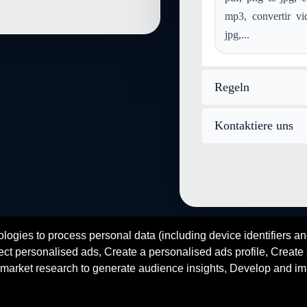
Konvertieren aac in mod
K
mp3, convertir vi
Konvertieren ps in mod
Ko
jpg,...
Regeln
Kontaktiere uns
logies to process personal data (including device identifiers an
fr
en
es
zh
ar
hi
ct personalised ads, Create a personalised ads profile, Create a
© 2026 SENDEYO - All rights reserved
market research to generate audience insights, Develop and im