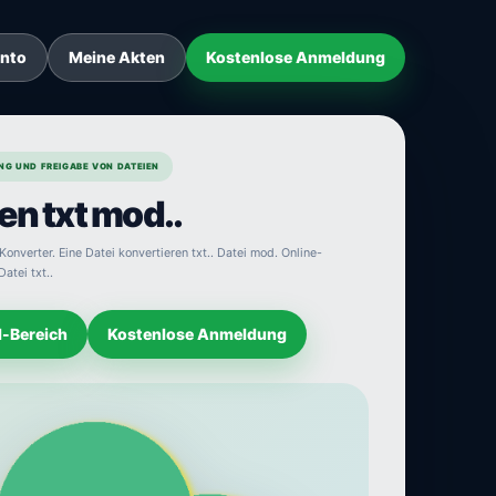
onto
Meine Akten
Kostenlose Anmeldung
NG UND FREIGABE VON DATEIEN
en txt mod..
Konverter. Eine Datei konvertieren txt.. Datei mod. Online-
atei txt..
d-Bereich
Kostenlose Anmeldung