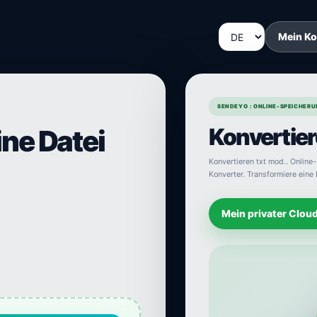
Mein K
SENDEYO : ONLINE-SPEICHERU
Konvertier
ine Datei
Konvertieren txt mod.. Online-
Konverter. Transformiere eine D
Mein privater Clou