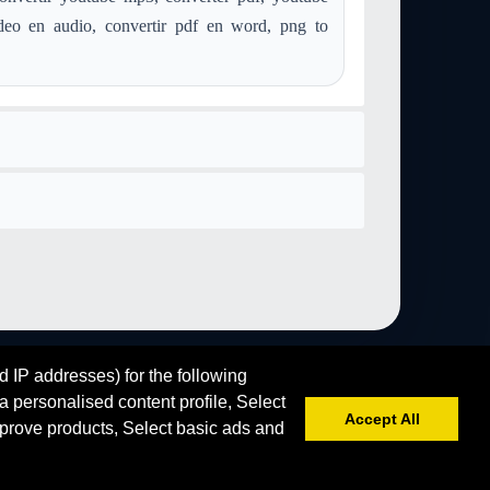
onvertieren aiff in mod
Konvertieren postscript in mod
deo en audio, convertir pdf en word, png to
nvertieren webp in mod
Konvertieren image-webp in mod
d IP addresses) for the following
 personalised content profile, Select
Accept All
prove products, Select basic ads and