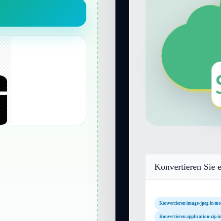
Konvertieren Sie e
Konvertieren image-jpeg in m
Konvertieren application-zip 