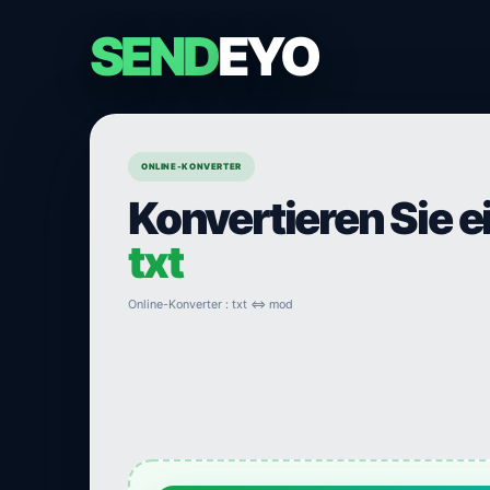
SEND
EYO
ONLINE-KONVERTER
Konvertieren Sie e
txt
Online-Konverter : txt ⇔ mod