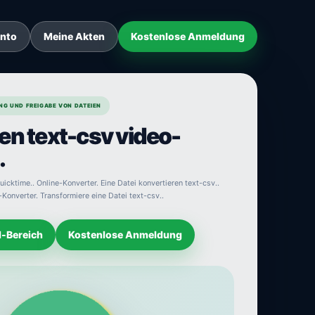
onto
Meine Akten
Kostenlose Anmeldung
NG UND FREIGABE VON DATEIEN
en text-csv video-
.
icktime.. Online-Konverter. Eine Datei konvertieren text-csv..
Konverter. Transformiere eine Datei text-csv..
d-Bereich
Kostenlose Anmeldung