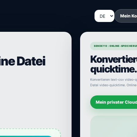
Mein K
SENDEYO : ONLINE-SPEICHERU
Konvertier
ine Datei
quicktime.
Konvertieren text-csv video-qu
Datei video-quicktime. Online-
Mein privater Clou