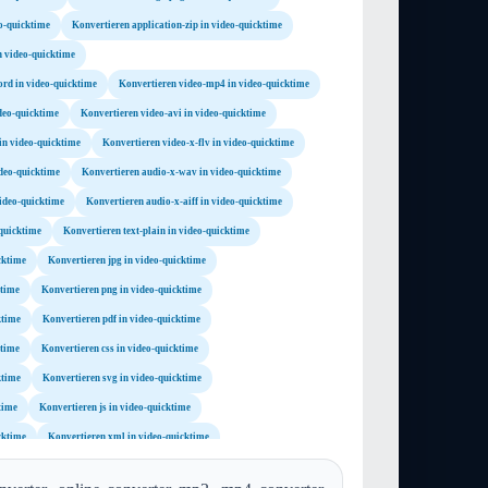
eo-quicktime
Konvertieren application-zip in video-quicktime
n video-quicktime
rd in video-quicktime
Konvertieren video-mp4 in video-quicktime
deo-quicktime
Konvertieren video-avi in video-quicktime
in video-quicktime
Konvertieren video-x-flv in video-quicktime
deo-quicktime
Konvertieren audio-x-wav in video-quicktime
ideo-quicktime
Konvertieren audio-x-aiff in video-quicktime
-quicktime
Konvertieren text-plain in video-quicktime
cktime
Konvertieren jpg in video-quicktime
ktime
Konvertieren png in video-quicktime
ktime
Konvertieren pdf in video-quicktime
ktime
Konvertieren css in video-quicktime
ktime
Konvertieren svg in video-quicktime
time
Konvertieren js in video-quicktime
cktime
Konvertieren xml in video-quicktime
ktime
Konvertieren tar in video-quicktime