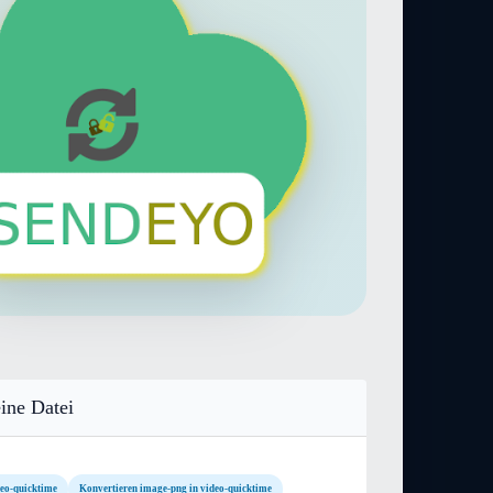
ine Datei
deo-quicktime
Konvertieren image-png in video-quicktime