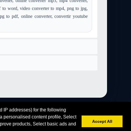
verter, online converter mp3, mp4 converter,
time
Konvertieren rar in video-quicktime
 to word, video converter to mp4, png to jpg,
cktime
Konvertieren avi in video-quicktime
jpg to pdf, online converter, convertir youtube
ktime
Konvertieren wmv in video-quicktime
cktime
Konvertieren mpg in video-quicktime
cktime
Konvertieren wav in video-quicktime
cktime
Konvertieren mp2 in video-quicktime
icktime
Konvertieren mid in video-quicktime
cktime
Konvertieren aac in video-quicktime
cktime
Konvertieren postscript in video-quicktime
time
Konvertieren webp in video-quicktime
deo-quicktime
d IP addresses) for the following
 personalised content profile, Select
Accept All
prove products, Select basic ads and