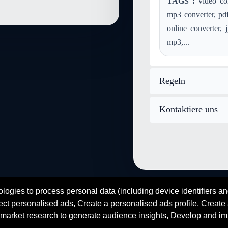
TAGS :
video con
Konvertieren gz in video-quick
mp3 converter, pdf
Konvertieren mp4 in video-qui
online converter, 
Konvertieren flv in video-quic
mp3,...
Konvertieren mov in video-qui
Konvertieren m4a in video-qui
Konvertieren mp3 in video-qui
Regeln
Konvertieren wma in video-qu
Konvertieren mod in video-qui
Kontaktiere uns
Konvertieren aiff in video-qui
Konvertieren ps in video-quick
Konvertieren image-webp in vi
logies to process personal data (including device identifiers an
fr
en
es
zh
ar
hi
ct personalised ads, Create a personalised ads profile, Create a
© 2026 SENDEYO - All rights reserved
market research to generate audience insights, Develop and im