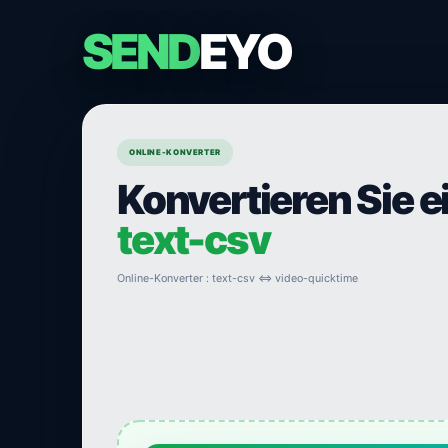
SEND
EYO
ONLINE-KONVERTER
Konvertieren Sie e
text-csv
Online-Konverter : text-csv ⇔ video-quicktime