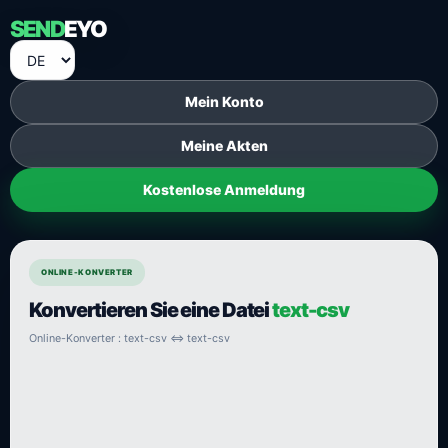
SEND
EYO
Mein Konto
Meine Akten
Kostenlose Anmeldung
ONLINE-KONVERTER
Konvertieren Sie eine Datei
text-csv
Online-Konverter : text-csv ⇔ text-csv