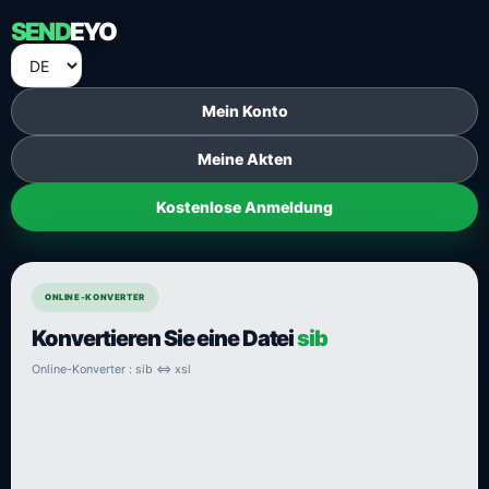
SEND
EYO
Mein Konto
Meine Akten
Kostenlose Anmeldung
ONLINE-KONVERTER
Konvertieren Sie eine Datei
sib
Online-Konverter : sib ⇔ xsl