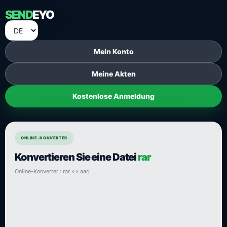
SEND
EYO
Mein Konto
Meine Akten
Kostenlose Anmeldung
ONLINE-KONVERTER
Konvertieren Sie eine Datei
rar
Online-Konverter : rar ⇔ aac