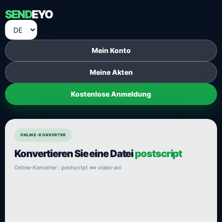
SEND
EYO
Mein Konto
Meine Akten
Kostenlose Anmeldung
ONLINE-KONVERTER
Konvertieren Sie eine Datei
postscript
Online-Konverter : postscript ⇔ video-avi