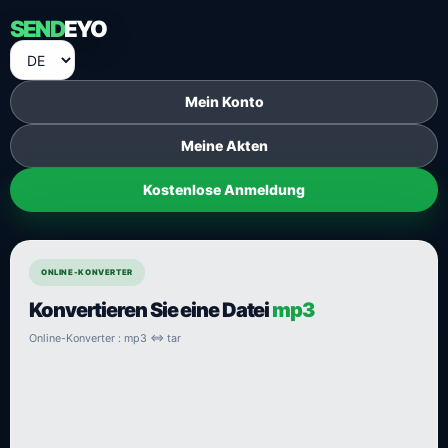
SEND
EYO
Mein Konto
Meine Akten
Kostenlose Anmeldung
ONLINE-KONVERTER
Konvertieren Sie eine Datei
mp3
Online-Konverter : mp3 ⇔ tar