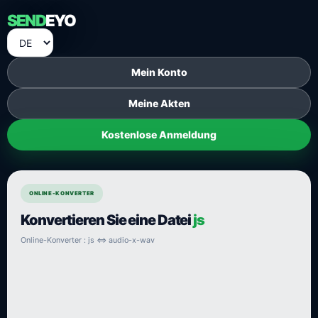
SEND
EYO
Mein Konto
Meine Akten
Kostenlose Anmeldung
ONLINE-KONVERTER
Konvertieren Sie eine Datei
js
Online-Konverter : js ⇔ audio-x-wav