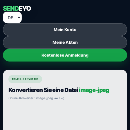
SEND
EYO
Mein Konto
Meine Akten
Kostenlose Anmeldung
ONLINE-KONVERTER
Konvertieren Sie eine Datei
image-jpeg
Online-Konverter : image-jpeg ⇔ svg