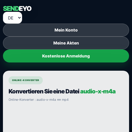
SEND
EYO
Mein Konto
Meine Akten
Kostenlose Anmeldung
ONLINE-KONVERTER
Konvertieren Sie eine Datei
audio-x-m4a
Online-Konverter : audio-x-m4a ⇔ mp4