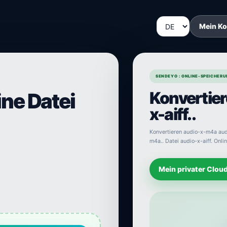
Mein K
SENDEYO : ONLINE-SPEICHERU
Konvertie
ine Datei
x-aiff..
Konvertieren audio-x-m4a audi
m4a.. Datei audio-x-aiff. Onli
Mein privater Clou