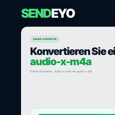
SEND
EYO
ONLINE-KONVERTER
Konvertieren Sie e
audio-x-m4a
Online-Konverter : audio-x-m4a ⇔ audio-x-aiff