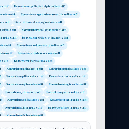
o-x-aiff
Konvertieren application-zip in audio-x-aiff
 audio-x-aiff
Konvertieren application-msword in audio-x-aiff
o-x-aiff
Konvertieren video-mpeg in audio-x-aiff
n audio-x-aiff
Konvertieren video-avi in audio-x-aiff
n audio-x-aiff
Konvertieren video-x-flv in audio-x-aiff
dio-x-aiff
Konvertieren audio-x-wav in audio-x-aiff
udio-x-aiff
Konvertieren text-csv in audio-x-aiff
o-x-aiff
Konvertieren jpeg in audio-x-aiff
f
Konvertieren gif in audio-x-aiff
Konvertieren png in audio-x-aiff
f
Konvertieren pdf in audio-x-aiff
Konvertieren txt in audio-x-aiff
f
Konvertieren sql in audio-x-aiff
Konvertieren svg in audio-x-aiff
Konvertieren js in audio-x-aiff
Konvertieren json in audio-x-aiff
ff
Konvertieren xsl in audio-x-aiff
Konvertieren tar in audio-x-aiff
Konvertieren rar in audio-x-aiff
Konvertieren mp4 in audio-x-aiff
f
Konvertieren flv in audio-x-aiff
iff
Konvertieren mov in audio-x-aiff