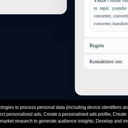
TAGS :
online vid
Konvertieren mpg in audio-x-ai
to mp4, youtube 
Konvertieren wav in audio-x-ai
converter, convert
Konvertieren mp2 in audio-x-ai
converter, transfor
Konvertieren mid in audio-x-ai
Konvertieren aac in audio-x-aif
Konvertieren postscript in audi
Regeln
Konvertieren webp in audio-x-a
Kontaktiere uns
logies to process personal data (including device identifiers an
fr
en
es
zh
ar
hi
ct personalised ads, Create a personalised ads profile, Create a
© 2026 SENDEYO - All rights reserved
market research to generate audience insights, Develop and im