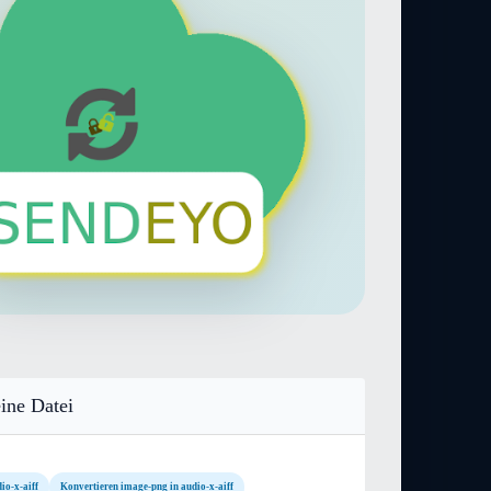
ine Datei
io-x-aiff
Konvertieren image-png in audio-x-aiff