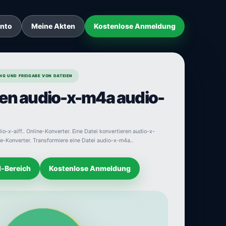
onto
Meine Akten
Kostenlose Anmeldung
NG UND FREIGABE VON DATEIEN
ren audio-x-m4a audio-
o-x-aiff.. Online-Konverter. Eine Datei konvertieren audio-x-
ne-Konverter. Transformiere eine Datei audio-x-m4a..
d-Bereich
Kostenlose Anmeldung