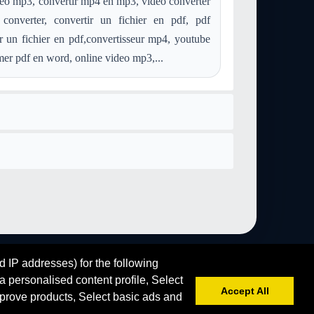
eo mp3, convertir mp4 en mp3, video converter
ff
Konvertieren m4a in audio-x-aiff
converter, convertir un fichier en pdf, pdf
ff
Konvertieren mp3 in audio-x-aiff
ir un fichier en pdf,convertisseur mp4, youtube
ff
Konvertieren wma in audio-x-aiff
mer pdf en word, online video mp3,...
ff
Konvertieren mod in audio-x-aiff
f
Konvertieren aiff in audio-x-aiff
o-x-aiff
Konvertieren ps in audio-x-aiff
iff
Konvertieren image-webp in audio-x-aiff
d IP addresses) for the following
 personalised content profile, Select
Accept All
prove products, Select basic ads and