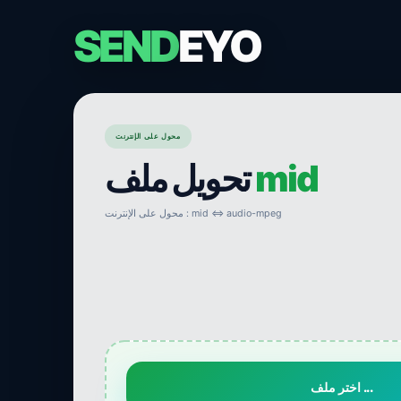
SEND
EYO
محول على الإنترنت
mid
تحويل ملف
محول على الإنترنت : mid ⇔ audio-mpeg
اختر ملف ...