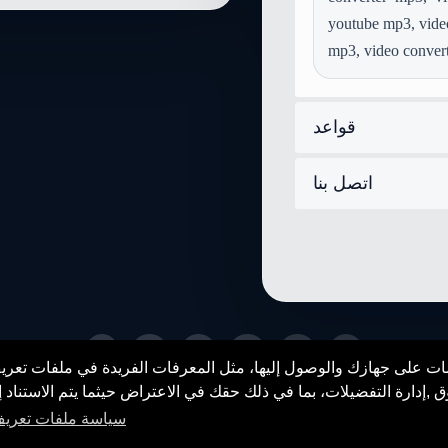
تحويل mid إلى audio-mpeg
youtube mp3, video
تحويل aiff إلى audio-mpeg
mp3, video converte
تحويل webp إلى audio-mpeg
قواعد
اتصل بنا
fr
en
es
de
zh
hi
ات على جهازك والوصول إليها، مثل المعرفات الفريدة في ملفات تعريف
© 2026 SENDEYO - All rights reserved
ق ,إدارة التفضيلات، بما في ذلك حقك في الاعتراض حيثما يتم الاستناد إ
سياسة ملفات تعريف 