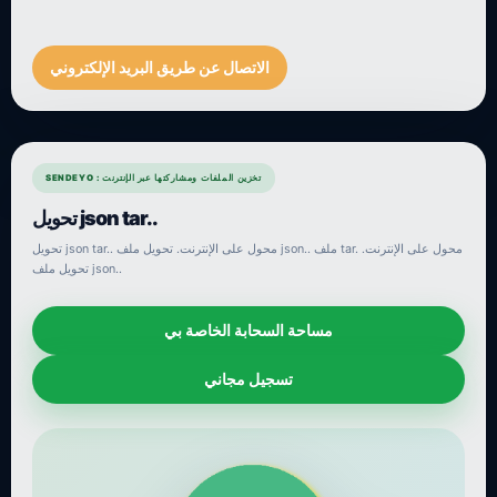
الاتصال عن طريق البريد الإلكتروني
SENDEYO : تخزين الملفات ومشاركتها عبر الإنترنت
تحويل json tar..
تحويل json tar.. محول على الإنترنت. تحويل ملف json.. ملف tar. محول على الإنترنت.
تحويل ملف json..
مساحة السحابة الخاصة بي
تسجيل مجاني