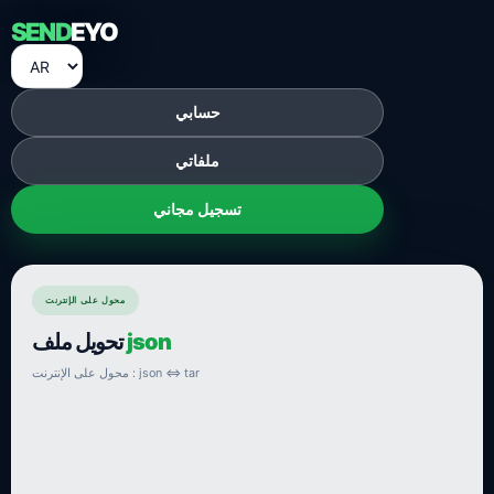
SEND
EYO
حسابي
ملفاتي
تسجيل مجاني
محول على الإنترنت
json
تحويل ملف
محول على الإنترنت : json ⇔ tar