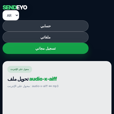
SEND
EYO
حسابي
ملفاتي
تسجيل مجاني
محول على الإنترنت
audio-x-aiff
تحويل ملف
محول على الإنترنت : audio-x-aiff ⇔ mp3