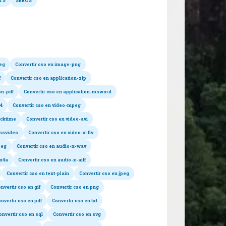
TS
SBROS
nversions possibles
peg
Convertir cso en image-png
f
Convertir cso en application-zip
on-pdf
Convertir cso en application-msword
p4
Convertir cso en video-mpeg
icktime
Convertir cso en video-avi
-msvideo
Convertir cso en video-x-flv
peg
Convertir cso en audio-x-wav
-m4a
Convertir cso en audio-x-aiff
Convertir cso en text-plain
Convertir cso en jpeg
nvertir cso en gif
Convertir cso en png
nvertir cso en pdf
Convertir cso en txt
onvertir cso en sql
Convertir cso en svg