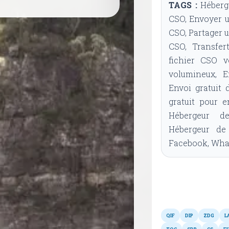
TAGS :
Héberge
CSO, Envoyer u
CSO, Partager u
CSO, Transfer
fichier CSO v
volumineux, E
Envoi gratuit 
gratuit pour 
Hébergeur de
Hébergeur de
Facebook, What
QIF
DIP
ZDG
L