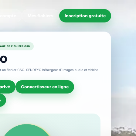
 compte
Mes fichiers
Inscription gratuite
AGE DE FICHIERS CSO
SO
r un fichier CSO. SENDEYO hébergeur d`images audio et vidéos.
privé
Convertisseur en ligne
e