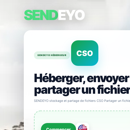
SEND
EYO
CSO
SENDEYO HÉBERGEUR
Héberger, envoyer
partager un fichie
SENDEYO stockage et partage de fichiers CSO Partager un fichi