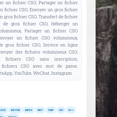
r un fichier CSO, Partager un fichier
n fichier CSO, Envoyer un gros fichier
n gros fichier CSO, Transfert de fichier
t de gros fichier CSO, Héberger un
olumineux, Partager un fichier CSO
nvoyer un fichier CSO volumineux,
de gros fichier CSO, Service en ligne
envoyer des fichiers volumineux CSO,
 fichiers CSO sans inscription,
 fichiers CSO avec mot de passe,
sApp, YouTube, WeChat, Instagram.
Autres formats
ATEX
BRSTM
MPEG
NRT
VMF
XPI
H++