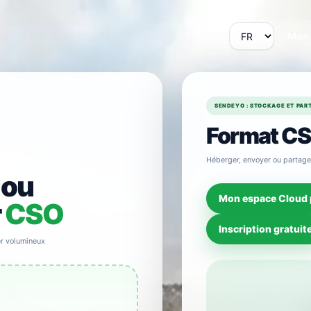
Mon
SENDEYO : STOCKAGE ET PART
Format C
Héberger, envoyer ou partage
 ou
Mon espace Cloud 
r
CSO
Inscription gratuit
er volumineux