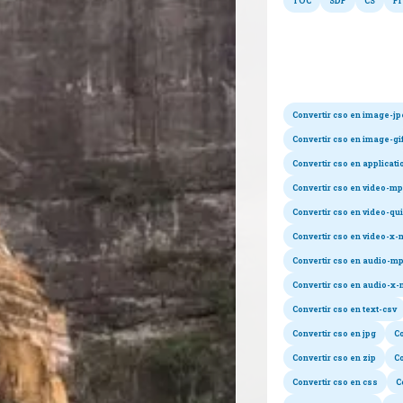
TOC
SDP
CS
FI
Co
Convertir cso en image-j
Convertir cso en image-gi
Convertir cso en applicati
Convertir cso en video-m
Convertir cso en video-qu
Convertir cso en video-x
Convertir cso en audio-m
Convertir cso en audio-x
Convertir cso en text-csv
Convertir cso en jpg
Co
Convertir cso en zip
Co
Convertir cso en css
C